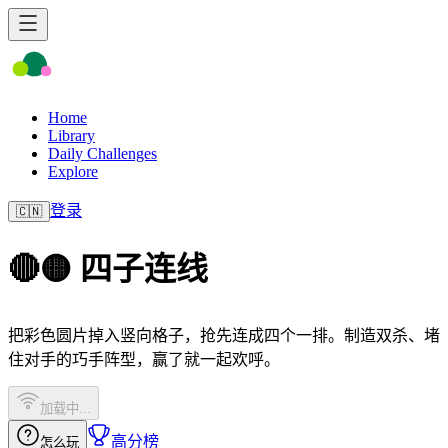
Home
Library
Daily Challenges
Explore
登录
🇨🇳
🔴🟡 四子连线
把彩色圆片掉入竖向格子，抢先连成四个一排。制造双杀、堵
住对手的巧手阵型，赢了就一起欢呼。
加载中...
高分榜
怎么玩