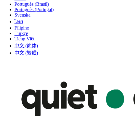
Português (Brasil)
Português (Portugal)
Svenska
ไทย
Filipino
Türkçe
Tiếng Việt
中文 (简体)
中文 (繁體)