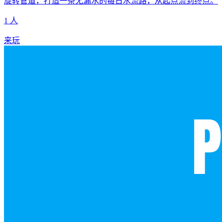
旋转管道，打造一条无漏水的每日水流路，从起点流到终点。
1 人
来玩