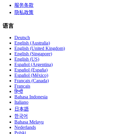
服务条款
隐私政策
语言
Deutsch
English (Australia)
English (United Kingdom)
English (Singapore)
English (US)
Español (Argentina)
Español (España)
Español (México)
Français (Canada)
Français
हिन्दी
Bahasa Indonesia
Italiano
日本語
한국어
Bahasa Melayu
Nederlands
Polski