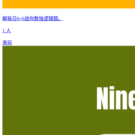
解每日6×6迷你数独逻辑题。
1 人
来玩