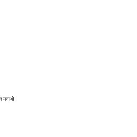
जश्न मनाओ।