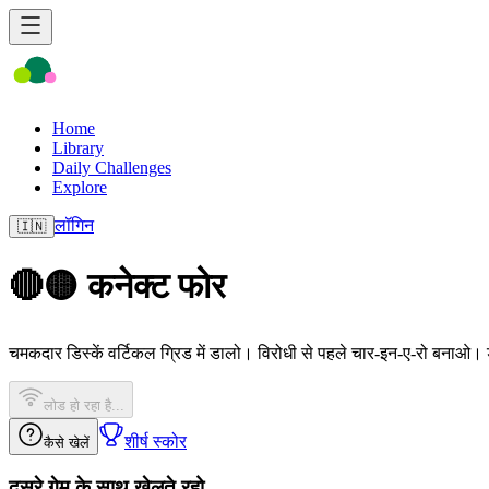
Home
Library
Daily Challenges
Explore
लॉगिन
🇮🇳
🔴🟡 कनेक्ट फोर
चमकदार डिस्कें वर्टिकल ग्रिड में डालो। विरोधी से पहले चार-इन-ए-रो बनाओ। 
लोड हो रहा है...
शीर्ष स्कोर
कैसे खेलें
दूसरे गेम के साथ खेलते रहो